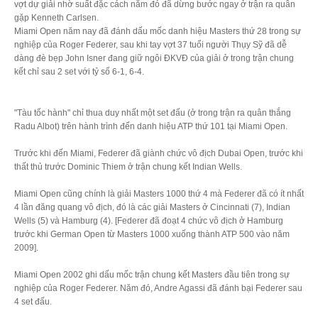
vợt dự giải nhờ suất đặc cách năm đó đã dừng bước ngay ở trận ra quân
gặp Kenneth Carlsen.
Miami Open năm nay đã đánh dấu mốc danh hiệu Masters thứ 28 trong sự
nghiệp của Roger Federer, sau khi tay vợt 37 tuổi người Thụy Sỹ đã dễ
dàng đè bẹp John Isner đang giữ ngôi ĐKVĐ của giải ở trong trận chung
kết chỉ sau 2 set với tỷ số 6-1, 6-4.
"Tàu tốc hành" chỉ thua duy nhất một set đấu (ở trong trận ra quân thắng
Radu Albot) trên hành trình đến danh hiệu ATP thứ 101 tại Miami Open.
Trước khi đến Miami, Federer đã giành chức vô địch Dubai Open, trước khi
thất thủ trước Dominic Thiem ở trận chung kết Indian Wells.
Miami Open cũng chính là giải Masters 1000 thứ 4 mà Federer đã có ít nhất
4 lần đăng quang vô địch, đó là các giải Masters ở Cincinnati (7), Indian
Wells (5) và Hamburg (4). [
Federer đã đoạt 4 chức vô địch ở Hamburg
trước khi German Open từ Masters 1000 xuống thành ATP 500 vào năm
2009
].
Miami Open 2002 ghi dấu mốc trận chung kết Masters đầu tiên trong sự
nghiệp của Roger Federer. Năm đó, Andre Agassi đã đánh bại Federer sau
4 set đấu.