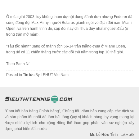
Ở mùa giải 2003, tuy không tham dự nội dung đánh đơn nhưng Federer đã
cùng đồng đội Max Mirnyi người Belarus giành ngôi vô địch đôi nam Miami
Open, và trên hành trình đó, cặp đôi này chỉ thua duy nhất một set đấu (ở
trong trận mở màn).
"Tàu tốc hành" đang có thành tích 56-14 trận thắng-thua ở Miami Open,
trong đó có 11 chiến thắng trước các đối thủ nằm trong top 10 thế giới.
Theo Banh Nỉ
Posted in
Tin tức
By
LEHUT VietNam
”Cam kết bán hàng Chính hãng”, Chúng tôi đảm bảo cung cấp các dịch vụ
và sản phẩm tốt nhất để làm hài lòng Quý vị khách hàng, hy vọng mang lại
được nhiều lợi ích cho cộng đồng thể thao góp phần vào sự nghiệp xây
dựng phát triển đất nước.
Mr. Lê Hữu Tình
-
Giám đốc