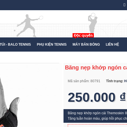
TÚI - BALO TENNIS
PHỤ KIỆN TENNIS
MÁY BẮN BÓNG
LIÊN HỆ
Băng nẹp khớp ngón c
Mã sản phẩm:
80791
Tình trạng:
H
250.000 ₫
Băng nẹp khớp ngón cái Themoskin 80791
Tăng tuần hoàn máu, giúp hồi phục