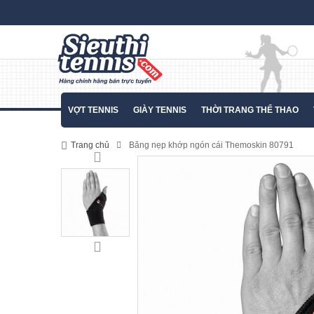
VỢT TENNIS
GIÀY TENNIS
THỜI TRANG THỂ THAO
Trang chủ
Băng nẹp khớp ngón cái Themoskin 80791