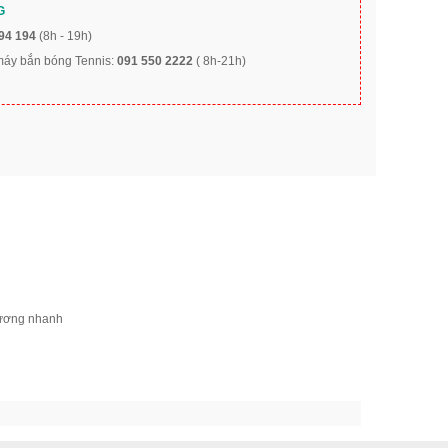
G
94 194
(8h - 19h)
 máy bắn bóng Tennis:
091 550 2222
( 8h-21h)
thương nhanh