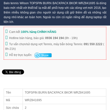
Balo tennis Wilson TOPSPIN BURN BACKPACK BKOR WRZ841695 là dòng
balo mới nhất với thiết kế lạ mắt để phối hợp với các dòng vợt mới 2016, tạo
thêm nhiều không gian cho người sử dụng cất giữ thêm đồ và những vật
dụng nhỏ khác an toàn hơn. Ngoài ra còn có ngăn riêng để đựng laptop rất
tiện ích.
Cam kết
100% hàng CHÍNH HÃNG
Hotline bán hàng, báo giá:
0936 194 194
(8h - 19h)
Tư vấn chọn/sử dụng vợt Tennis, máy bắn bóng Tennis:
091 550 2222
(
8h-21h)
Hỗ trợ trực tuyến:
Tên
TOPSPIN BURN BACKPACK BKOR WRZ841695
Mã
WRZ841695
Sức chứa
2