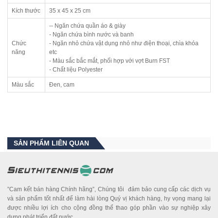
Kích thước
35 x 45 x 25 cm
-- Ngăn chứa quần áo & giày
- Ngăn chứa bình nước và banh
Chức
- Ngăn nhỏ chứa vật dụng nhỏ như điện thoại, chìa khóa
năng
etc
- Màu sắc bắc mắt, phối hợp với vợt Burn FST
- Chất liệu Polyester
Màu sắc
Đen, cam
SẢN PHẨM LIÊN QUAN
”Cam kết bán hàng Chính hãng”, Chúng tôi đảm bảo cung cấp các dịch vụ
và sản phẩm tốt nhất để làm hài lòng Quý vị khách hàng, hy vọng mang lại
được nhiều lợi ích cho cộng đồng thể thao góp phần vào sự nghiệp xây
dựng phát triển đất nước.