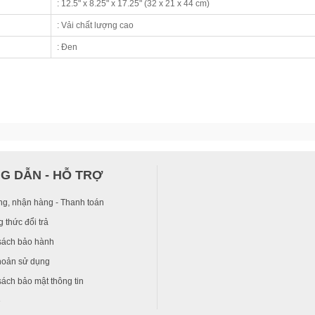
:
12.5" x 8.25" x 17.25" (32 x 21 x 44 cm)
: Vải chất lượng cao
: Đen
G DẪN - HỖ TRỢ
ng, nhận hàng - Thanh toán
 thức đổi trả
sách bảo hành
hoản sử dụng
ách bảo mật thông tin
ệ