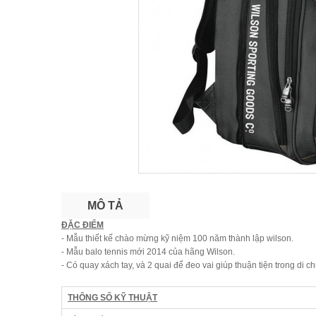
MÔ TẢ
ĐẶC ĐIỂM
- Mẫu thiết kế chào mừng kỹ niệm 100 năm thành lập wilson.
- Mẫu balo tennis mới 2014 của hãng Wilson.
- Có quay xách tay, và 2 quai để đeo vai giúp thuận tiện trong di c
THÔNG SỐ KỸ THUẬT