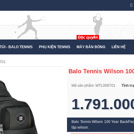
TÚI - BALO TENNIS
PHỤ KIỆN TENNIS
MÁY BẮN BÓNG
LIÊN HỆ
8701
Balo Tennis Wilson 1
Mã sản phẩm:
WTL008701
Tình tr
1.791.00
Balo Tennis Wilson 100 Year BackPa
lập wilson.