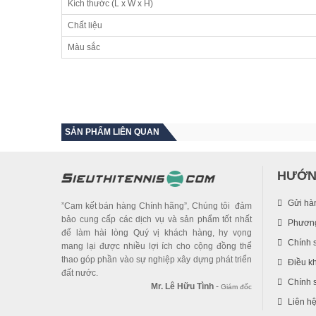
Kích thước (L x W x H)
Chất liệu
Màu sắc
SẢN PHẨM LIÊN QUAN
HƯỚN
Gửi hà
”Cam kết bán hàng Chính hãng”, Chúng tôi đảm
bảo cung cấp các dịch vụ và sản phẩm tốt nhất
Phương
để làm hài lòng Quý vị khách hàng, hy vọng
Chính 
mang lại được nhiều lợi ích cho cộng đồng thể
thao góp phần vào sự nghiệp xây dựng phát triển
Điều k
đất nước.
Chính s
Mr. Lê Hữu Tình
-
Giám đốc
Liên h