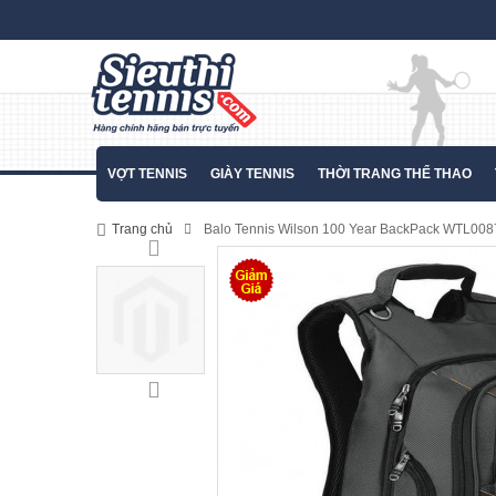
VỢT TENNIS
GIÀY TENNIS
THỜI TRANG THỂ THAO
Trang chủ
Balo Tennis Wilson 100 Year BackPack WTL00