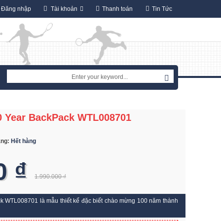
Đăng nhập
Tài khoản
Thanh toán
Tin Tức
00 Year BackPack WTL008701
ạng:
Hết hàng
0 ₫
1.990.000 ₫
ck WTL008701 là mẫu thiết kế đặc biết chào mừng 100 năm thành