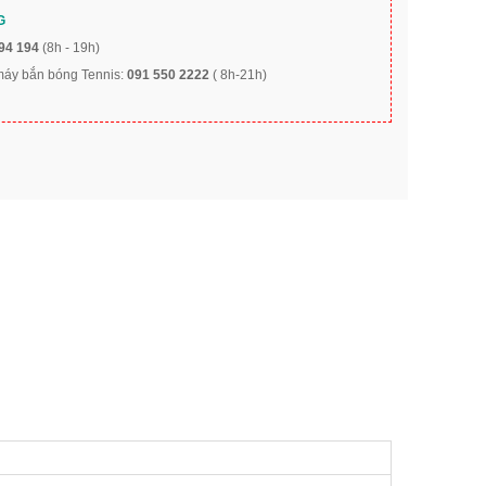
G
94 194
(8h - 19h)
 máy bắn bóng Tennis:
091 550 2222
( 8h-21h)