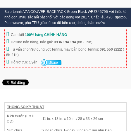
Balo tennis VANCOUVER BACKPACK Green-Black WRZ845796 với thiết kế
nhỏ gọn, màu sắc nổi bật phối với các dòng vợt 2017. Chất liệu 420 Ripstop,
Plainweave, phủ TPU giúp túi có độ bền cao, chống thấm nước.
Cam kết
100% hàng CHÍNH HÃNG
Hotline bán hàng, báo giá:
0936 194 194
(8h - 19h)
Tư vấn chọn/sử dụng vợt Tennis, máy bắn bóng Tennis:
091 550 2222
(
8h-21h)
Hỗ trợ trực tuyến:
THÔNG SỐ KỸ THUẬT
Kích thước (L x H
: 11 in. x 13 in. x 10 in. / 28 x 33 x 26 cm
x D)
Sức chứa
: 2 ngăn chứa 1-2 cây, 3 ngăn đựng phụ kiện