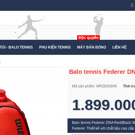
TÚI - BALO TENNIS
PHỤ KIỆN TENNIS
MÁY BẮN BÓNG
LIÊN HỆ
6
Balo tennis Federer 
Mã sản phẩm:
WRZ830896
Tình t
1.899.00
Balo tennis Federer DNA Red/Black W
Federer. Thiết kế với chất liệu cao cấp 