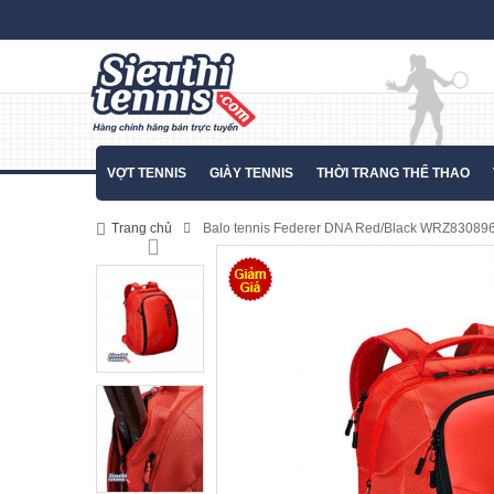
VỢT TENNIS
GIÀY TENNIS
THỜI TRANG THỂ THAO
Trang chủ
Balo tennis Federer DNA Red/Black WRZ83089