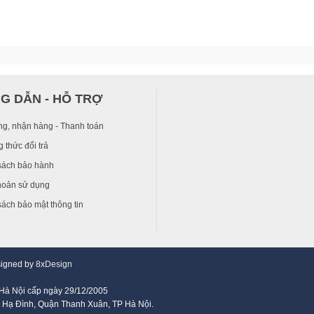
G DẪN - HỖ TRỢ
ng, nhận hàng - Thanh toán
 thức đổi trả
sách bảo hành
hoản sử dụng
ách bảo mật thông tin
ệ
signed by
8xDesign
Hà Nội cấp ngày 29/12/2005
 Hạ Đình, Quận Thanh Xuân, TP Hà Nội.