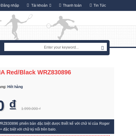
Đăng nhập
Tài khoản
Thanh toán
Tin Tức
DNA Red/Black WRZ830896
rạng:
Hết hàng
0 ₫
1.999.000 ₫
RZ830896 phiên bản đặc biệt được thiết kế với chữ kí của Roger
+ đặc biệt với chữ ký nổi trên balo.