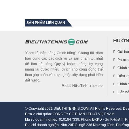
SẢN PHẨM LIÊN QUAN
HƯỚN
Gửi hà
”Cam kết bán hàng Chính hãng”, Chúng tôi đảm
bảo cung cấp các dịch vụ và sản phẩm tốt nhất
Phương
để làm hài lòng Quý vị khách hàng, hy vọng
Chính 
mang lại được nhiều lợi ích cho cộng đồng thể
thao góp phần vào sự nghiệp xây dựng phát triển
Điều k
đất nước.
Chính s
Mr. Lê Hữu Tình
-
Giám đốc
Liên h
© Copyright 2021 SIEUTHITENNIS.COM. All Rights Reserved. De
Đơn vị chủ quản: CÔNG TY CỔ PHẦN LEHUT VIỆT NAM.
Mã số doanh nghiệp: 0101847339. Phòng ĐKKD - Sở KH&ĐT TP. 
Địa chỉ doanh nghiệp: Nhà 20D/8, ngõ 236 Khương Đình, Phường