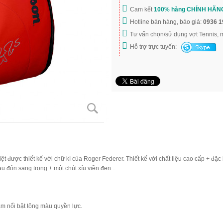
Cam kết
100% hàng CHÍNH HÃN
Hotline bán hàng, báo giá:
0936 1
Tư vấn chọn/sử dụng vợt Tennis,
Hỗ trợ trực tuyến:
ợc thiết kế với chữ kí của Roger Federer. Thiết kế với chất liệu cao cấp + đặc bi
u đỏn sang trọng + một chút xíu viền đen...
àm nổi bật tông màu quyền lực.