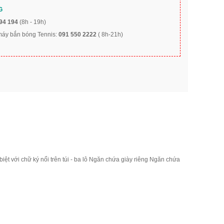
G
94 194
(8h - 19h)
 máy bắn bóng Tennis:
091 550 2222
( 8h-21h)
ệt với chữ ký nổi trên túi - ba lô Ngăn chứa giày riêng Ngăn chứa