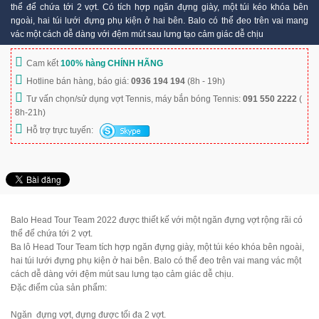
thể để chứa tới 2 vợt. Có tích hợp ngăn đựng giày, một túi kéo khóa bên
ngoài, hai túi lưới đựng phụ kiện ở hai bên. Balo có thể đeo trên vai mang
vác một cách dễ dàng với đệm mút sau lưng tạo cảm giác dễ chịu
Cam kết
100% hàng CHÍNH HÃNG
Hotline bán hàng, báo giá:
0936 194 194
(8h - 19h)
Tư vấn chọn/sử dụng vợt Tennis, máy bắn bóng Tennis:
091 550 2222
(
8h-21h)
Hỗ trợ trực tuyến:
Balo Head Tour Team 2022 được thiết kế với một ngăn đựng vợt rộng rãi có
thể để chứa tới 2 vợt.
Ba lô Head Tour Team tích hợp ngăn đựng giày, một túi kéo khóa bên ngoài,
hai túi lưới đựng phụ kiện ở hai bên. Balo có thể đeo trên vai mang vác một
cách dễ dàng với đệm mút sau lưng tạo cảm giác dễ chịu.
Đặc điểm của sản phẩm:
Ngăn đựng vợt, đựng được tối đa 2 vợt.