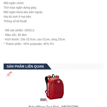
Một ngăn chính.
Tích hợp ngăn đựng giày.
Một ngăn khóa kéo bên ngoài.
Hai túi lưới ở hai bên.
Thông số kỹ thuật:
- Mã sản phẩm: 283512
- Màu sắc: đỏ đen
- Kích thước: Dài 33.5cm, cao 51cm, rộng 25cm.
* Thành phần: 55% polyester, 45% PU.
SẢN PHẨM LIÊN QUAN
- 21%
Balo Wilson Tour Red - WRZ847996