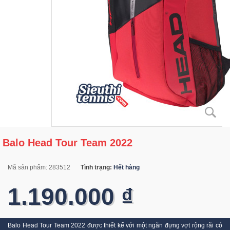
Balo Head Tour Team 2022
Mã sản phẩm:
283512
Tình trạng:
Hết hàng
1.190.000 ₫
Balo Head Tour Team 2022 được thiết kế với một ngăn đựng vợt rộng rãi có