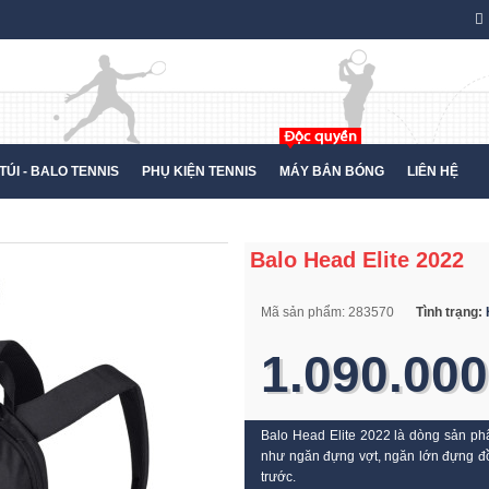
TÚI - BALO TENNIS
PHỤ KIỆN TENNIS
MÁY BẮN BÓNG
LIÊN HỆ
Balo Head Elite 2022
Mã sản phẩm:
283570
Tình trạng:
1.090.000
Balo Head Elite 2022 là dòng sản p
như ngăn đựng vợt, ngăn lớn đựng đồ
trước.