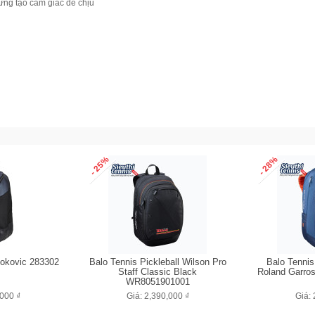
ưng tạo cảm giác dễ chịu
- 25%
- 28%
jokovic 283302
Balo Tennis Pickleball Wilson Pro
Balo Tennis
Staff Classic Black
Roland Garro
WR8051901001
,000 ₫
Giá: 2,390,000 ₫
Giá: 