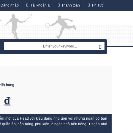
Đăng nhập
Tài khoản
Thanh toán
Tin Tức
Hết hàng
 ₫
hẩm mới của Head với kiểu dáng nhỏ gọn với những ngăn cơ bản
 quần áo, hộp bóng, phụ kiện, 2 ngăn nhỏ bên hông, 1 ngăn nhỏ