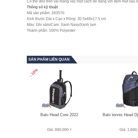
Có thể đeo trên vai mang vác một cách dễ dàng với đệm mút sau l
Thông số kỹ thuật
Mã sản phẩm: 283570
Kích thước Dài x Cao x Rộng: 30.5x48x17.5 cm
Màu: Ghi xám/Cam, Xanh Navy/Xanh lam
Thành phần: 100% Polyester
SẢN PHẨM LIÊN QUAN
- 10%
Balo Head Core 2022
Balo tennis Head D
Giá: 890,000 ₫
Giá: 1,690